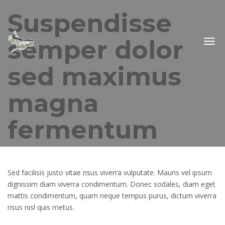
Suspendisse
semper dolor
Togg
navig
sed maximus
magna
fermentum
Sed facilisis justo vitae risus viverra vulputate. Mauris vel ipsum
dignissim diam viverra condimentum. Donec sodales, diam eget
mattis condimentum, quam neque tempus purus, dictum viverra
risus nisl quis metus.