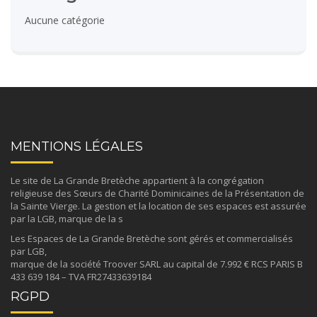
Aucune catégorie
MENTIONS LÉGALES
Le site de La Grande Bretèche appartient à la congrégation
religieuse des
Sœurs de Charité Dominicaines de la Présentation de
la Sainte Vierge
. La gestion et la location de ses espaces est assurée
par la LGB, marque de la s
Les Espaces de La Grande Bretèche sont gérés et commercialisés
par LGB,
marque de la société Troover SARL au capital de 7.992 € RCS PARIS B
433 639 184 – TVA FR27433639184
RGPD