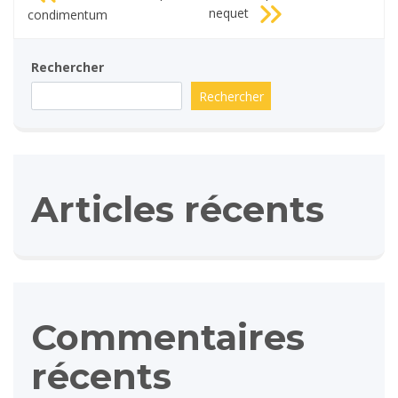
de
nequet
condimentum
l’article
Rechercher
Rechercher
Articles récents
Commentaires
récents