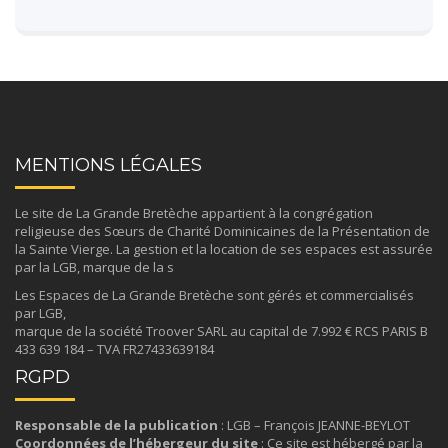
MENTIONS LÉGALES
Le site de La Grande Bretèche appartient à la congrégation
religieuse des
Sœurs de Charité Dominicaines de la Présentation de
la Sainte Vierge
. La gestion et la location de ses espaces est assurée
par la LGB, marque de la s
Les Espaces de La Grande Bretèche sont gérés et commercialisés
par LGB,
marque de la société Troover SARL au capital de 7.992 € RCS PARIS B
433 639 184 – TVA FR27433639184
RGPD
Responsable de la publication
: LGB – François JEANNE-BEYLOT
Coordonnées de l’hébergeur du site
: Ce site est hébergé par la