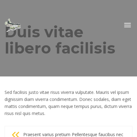
Duis vitae
Togg
navig
libero facilisis
Sed facilisis justo vitae risus viverra vulputate. Mauris vel ipsum
dignissim diam viverra condimentum. Donec sodales, diam eget
mattis condimentum, quam neque tempus purus, dictum viverra
risus nisl quis metus.
Navigation
Praesent varius pretium
Pellentesque faucibus nec